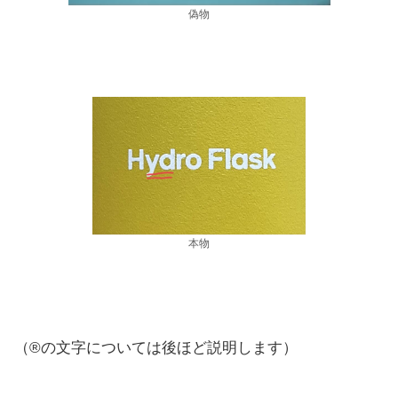
偽物
本物
（®︎の文字については後ほど説明します）